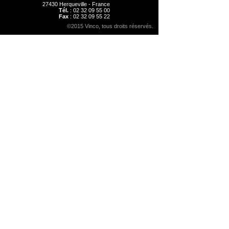
27430 Herqueville - France
Tél.
: 02 32 09 55 00
Fax
: 02 32 09 55 22
©2015 Vinco, tous droits réservés.