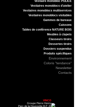
Vestiaire monobloc POLICE
Vestiaires monoblocs d'atelier
Vestiaires monoblocs multiservices
Vestiaires monoblocs visitables
Gammes de bureaux
Caissons
Tables de conférence NATURE BOIS
Meubles à clapets
Classeurs tiroirs
Dessertes tiroirs
Dossiers suspendus
Produits spécifiques
Environnement
Coloris "tendance"
Newsletter
Contacts
VINCO
Groupe Pierre Henry
Parc de la Houssette B.P. 20