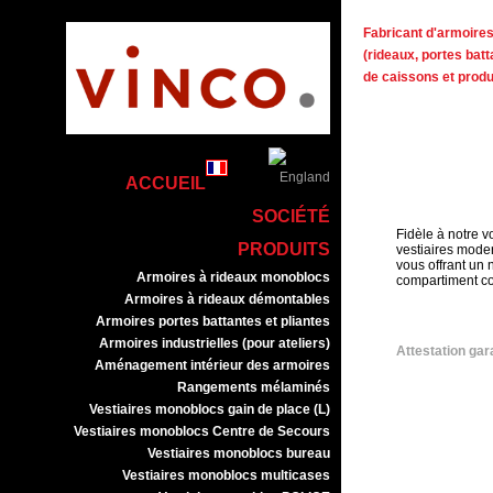
Fabricant d'armoires 
(rideaux, portes batt
de caissons et prod
ACCUEIL
SOCIÉTÉ
Fidèle à notre 
PRODUITS
vestiaires moder
vous offrant un 
Armoires à rideaux monoblocs
compartiment com
Armoires à rideaux démontables
Armoires portes battantes et pliantes
Armoires industrielles (pour ateliers)
Attestation gar
Aménagement intérieur des armoires
Rangements mélaminés
Vestiaires monoblocs gain de place (L)
Vestiaires monoblocs Centre de Secours
Vestiaires monoblocs bureau
Vestiaires monoblocs multicases