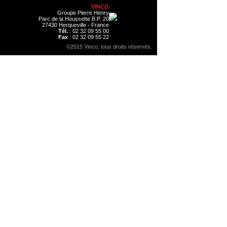
VINCO
Groupe Pierre Henry
Parc de la Houssette B.P. 20
27430 Herqueville - France
Tél.
: 02 32 09 55 00
Fax
: 02 32 09 55 22
©2015 Vinco, tous droits réservés.