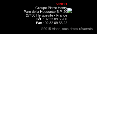
VINCO
Groupe Pierre Henry
Parc de la Houssette B.P. 20
27430 Herqueville - France
Tél.
: 02 32 09 55 00
Fax
: 02 32 09 55 22
©2015 Vinco, tous droits réservés.