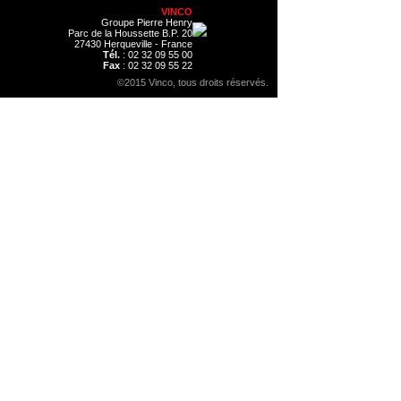
VINCO
Groupe Pierre Henry
Parc de la Houssette B.P. 20
27430 Herqueville - France
Tél.
: 02 32 09 55 00
Fax
: 02 32 09 55 22
©2015 Vinco, tous droits réservés.