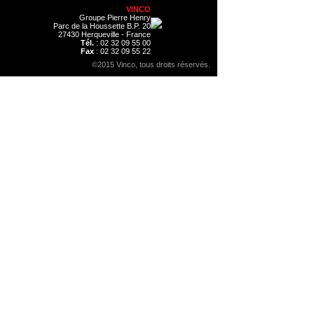
VINCO
Groupe Pierre Henry
Parc de la Houssette B.P. 20
27430 Herqueville - France
Tél.
: 02 32 09 55 00
Fax
: 02 32 09 55 22
©2015 Vinco, tous droits réservés.