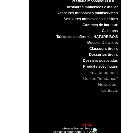
Vestiaire monobloc POLICE
Vestiaires monoblocs d'atelier
Vestiaires monoblocs multiservices
Vestiaires monoblocs visitables
Gammes de bureaux
Caissons
Tables de conférence NATURE BOIS
Meubles à clapets
Classeurs tiroirs
Dessertes tiroirs
Dossiers suspendus
Produits spécifiques
Environnement
Coloris "tendance"
Newsletter
Contacts
VINCO
Groupe Pierre Henry
Parc de la Houssette B.P. 20