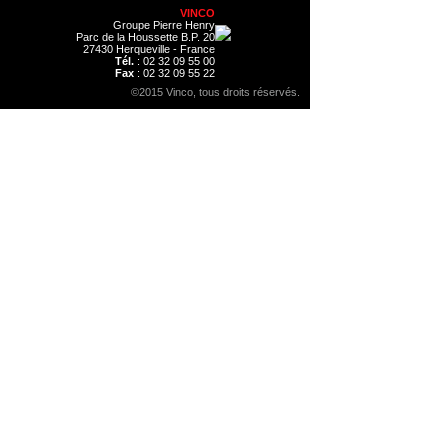
VINCO
Groupe Pierre Henry
Parc de la Houssette B.P. 20
27430 Herqueville - France
Tél.
: 02 32 09 55 00
Fax
: 02 32 09 55 22
©2015 Vinco, tous droits réservés.