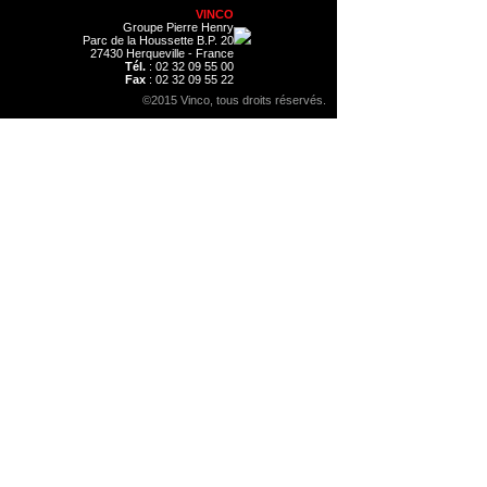
VINCO
Groupe Pierre Henry
Parc de la Houssette B.P. 20
27430 Herqueville - France
Tél.
: 02 32 09 55 00
Fax
: 02 32 09 55 22
©2015 Vinco, tous droits réservés.